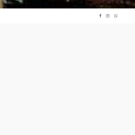
Lungo il fiume salato
Un viaggio lungo la foce del San Lorenzo, in Canada, dove
l'acqua dolce del fiume si mescola con quella salata
dell'oceano e dove si possono visitare dei parchi nazionali che