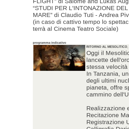
FLIGHT” di Salome and Lukas Aug
“STUDI PER L'INTONAZIONE DEL
MARE” di Claudio Tuti - Andrea Piv
(in caso di cattivo tempo lo spettac
terrà al Cinema Teatro Sociale)
programma indicativo
RITORNO AL MESOLITICO
,
Oggi il Mesoliti
lancette dell'o
stessa velocità 
In Tanzania, un
degli ultimi nucl
pianeta, offre s
cammino dell'Uo
Realizzazione
Recitazione Ma
Registrazione 
Calligrafia Dar