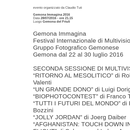
evento organizzato da
Claudio Tuti
Gemona Immagina 2016
Data
28/07/2016 - ore 21.15
Luogo
Gemona del Friuli
Gemona Immagina
Festival Internazionale di Multivisi
Gruppo Fotografico Gemonese
Gemona dal 22 al 30 luglio 2016
SECONDA SESSIONE DI MULTIVI
“RITORNO AL MESOLITICO” di Ro
Valenti
“UN GRANDE DONO” di Luigi Dori
“BIOPHOTOCONTEST” di Franco 
“TUTTI I FUTURI DEL MONDO” di 
Bozzini
“JOLLY JORDAN” di Joerg Daiber
“AFGHANISTAN: TOUCH DOWN I