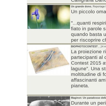
Un grande dono
, Reportage N
Un piccolo oma
"...quanti respir
fiato in parole 
quando basta u
per riscoprire 
BIOPHOTOCONTEST
, ,14 m
La proiezione r
partecipanti al 
Contest 2015 av
lagune”. Una st
moltitudine di fo
affascinanti amb
pianeta.
Maginot: Un paradosso della
Durante un peri