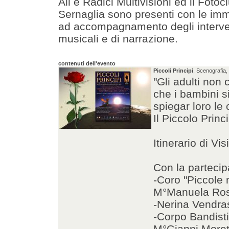
Ali e Radici Multivisioni ed il Fotoc
Sernaglia sono presenti con le im
ad accompagnamento degli interve
musicali e di narrazione.
contenuti dell'evento
Piccoli Principi
, Scenografia, 
"Gli adulti non
che i bambini s
spiegar loro le
Il Piccolo Princ
Itinerario di Vi
Con la partecip
-Coro "Piccole 
M°Manuela Ro
-Nerina Vendras
-Corpo Bandisti
M°Gianni Moret