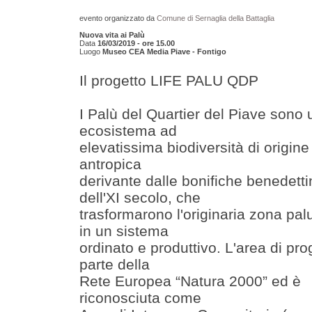
evento organizzato da
Comune di Sernaglia della Battaglia
Nuova vita ai Palù
Data
16/03/2019 - ore 15.00
Luogo
Museo CEA Media Piave - Fontigo
Il progetto LIFE PALU QDP
I Palù del Quartier del Piave sono 
ecosistema ad
elevatissima biodiversità di origine
antropica
derivante dalle bonifiche benedetti
dell'XI secolo, che
trasformarono l'originaria zona pa
in un sistema
ordinato e produttivo. L'area di pro
parte della
Rete Europea “Natura 2000” ed è
riconosciuta come