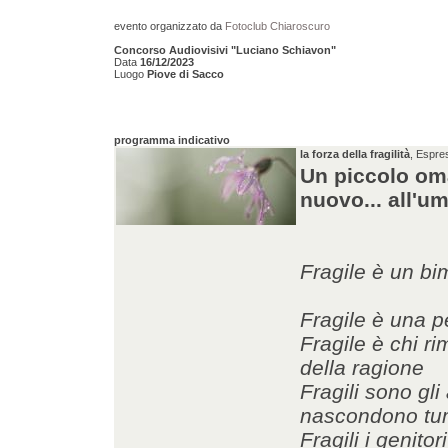
evento organizzato da
Fotoclub Chiaroscuro
Concorso Audiovisivi "Luciano Schiavon"
Data
16/12/2023
Luogo
Piove di Sacco
programma indicativo
la forza della fragilità
, Espres
Un piccolo omag
nuovo... all'um
Fragile è un b
Fragile è una p
Fragile è chi ri
della ragione
Fragili sono gli 
nascondono tum
Fragili i genito