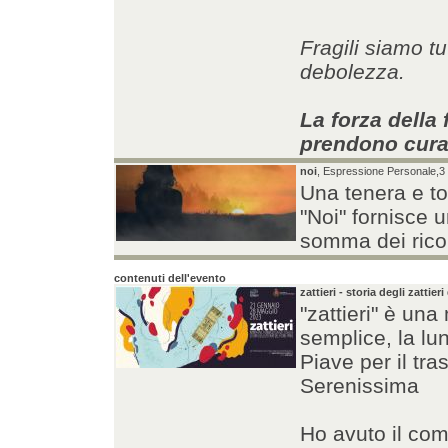
Fragili siamo tu
debolezza.
La forza della 
prendono cura
noi
, Espressione Personale,3 mi
Una tenera e to
"Noi" fornisce u
somma dei ricor
contenuti dell'evento
zattieri - storia degli zattieri
"zattieri" è un
semplice, la lu
Piave per il tra
Serenissima
Ho avuto il comp