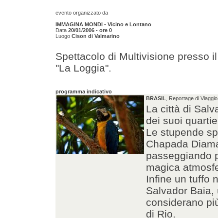
evento organizzato da
IMMAGINA MONDI - Vicino e Lontano
Data
20/01/2006 - ore 0
Luogo
Cison di Valmarino
Spettacolo di Multivisione presso il
"La Loggia".
programma indicativo
BRASIL
, Reportage di Viaggio,
La città di Salv
dei suoi quartier
Le stupende sp
Chapada Diaman
passeggiando per
magica atmosfer
Infine un tuffo 
Salvador Baia, 
considerano più
di Rio.