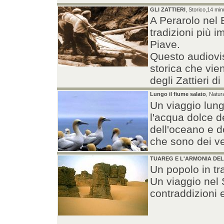
GLI ZATTIERI
, Storico,14 minu
A Perarolo nel 
tradizioni più i
Piave.
Questo audiovi
storica che vi
degli Zattieri d
Lungo il fiume salato
, Natura
Un viaggio lun
l'acqua dolce d
dell'oceano e d
che sono dei ve
TUAREG E L'ARMONIA DE
Un popolo in tr
Un viaggio nel 
contraddizioni