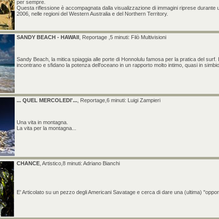
per sempre.
Questa riflessione è accompagnata dalla visualizzazione di immagini riprese durante un
2006, nelle regioni del Western Australia e del Northern Territory.
SANDY BEACH - HAWAII
, Reportage ,5 minuti: Filò Multivisioni
Sandy Beach, la mitica spiaggia alle porte di Honnolulu famosa per la pratica del surf. 
incontrano e sfidano la potenza dell'oceano in un rapporto molto intimo, quasi in simbio
... QUEL MERCOLEDI'...
, Reportage,6 minuti: Luigi Zampieri
Una vita in montagna.
La vita per la montagna...
CHANCE
, Artistico,8 minuti: Adriano Bianchi
E' Articolato su un pezzo degli Americani Savatage e cerca di dare una (ultima) "oppor