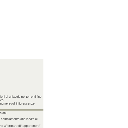
ni di ghiaccio nei torrenti fino
ivo.
nnumerevoli infiorescenze
sioni
uo cambiamento che la vita ci
mo affermare di “appartenere”