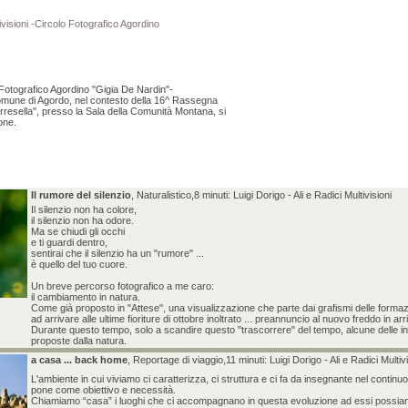
tivisioni -Circolo Fotografico Agordino
 Fotografico Agordino "Gigia De Nardin"-
omune di Agordo, nel contesto della 16^ Rassegna
orresella", presso la Sala della Comunità Montana, si
one.
Il rumore del silenzio
, Naturalistico,8 minuti: Luigi Dorigo - Ali e Radici Multivisioni
Il silenzio non ha colore,
il silenzio non ha odore.
Ma se chiudi gli occhi
e ti guardi dentro,
sentirai che il silenzio ha un "rumore" ...
è quello del tuo cuore.
Un breve percorso fotografico a me caro:
il cambiamento in natura.
Come già proposto in "Attese", una visualizzazione che parte dai grafismi delle formazio
ad arrivare alle ultime fioriture di ottobre inoltrato ... preannuncio al nuovo freddo in arr
Durante questo tempo, solo a scandire questo "trascorrere" del tempo, alcune delle i
proposte dalla natura.
a casa ... back home
, Reportage di viaggio,11 minuti: Luigi Dorigo - Ali e Radici Multivi
L'ambiente in cui viviamo ci caratterizza, ci struttura e ci fa da insegnante nel contin
pone come obiettivo e necessità.
Chiamiamo “casa” i luoghi che ci accompagnano in questa evoluzione ad essi possia