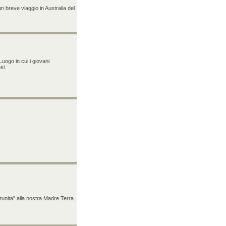
 breve viaggio in Australia del
Luogo in cui i giovani
si.
tunita" alla nostra Madre Terra.