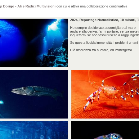
i Dorigo - Ali e Radici Multivisioni
con cui è attiva una collaborazione continuativa
2024, Reportage Naturalistico, 10 minuti, 1
Ho sempre desiderato assomigliare al mare,
andare alla deriva, farmi portare, senza mete
inquietarmi se non fossi riuscito a raggiungerl
Su questa liquida immensità, i problemi umani so
C'è differenza fra nuotare, ed immergersi.