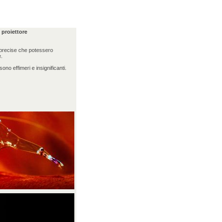
 proiettore
 precise che potessero
e.
no effimeri e insignificanti.