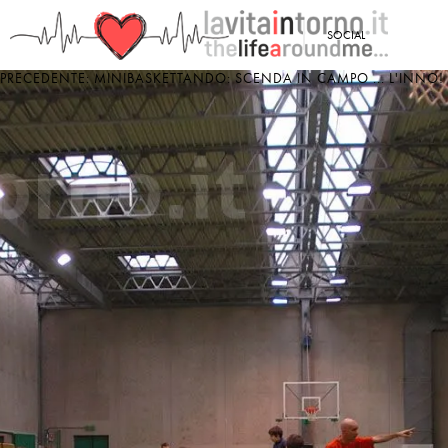
<
SOCIAL
PRECEDENTE: MINIBASKETTANDO: SCENDA IN CAMPO ... L'INNO!