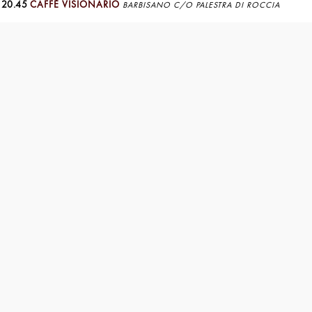
 20.45
CAFFÈ VISIONARIO
BARBISANO C/O PALESTRA DI ROCCIA
piccoli
In un ciclo per
A piccoli passi
Con meraviglia
Con l’anima ch
a piccoli passi
Questo è "evolu
Per questo siam
Anno: 2