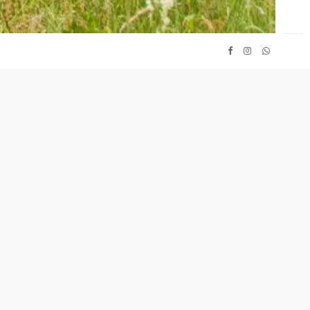
 Intorno
i un gruppo di fotografi amatoriali stuzzicati dal
prire la distanza fra se stessi e la natura a pochi passi
 solo percepita e non vissuta come tale.
ti noti, la presenza di piccoli universi quasi sconosciuti
sapevolezza di esser parte di un mondo in evoluzione.
era, uno strumento semplice e diffuso, è divenuta tramite
 soprattutto interiore.
ipetuti, i gesti concreti dell'osservare attraverso
grafico e premere il pulsante di scatto consentono di
stanza di conoscenza fra chi osserva e chi è osservato.