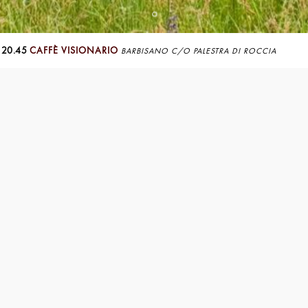
 20.45
CAFFÈ VISIONARIO
BARBISANO C/O PALESTRA DI ROCCIA
Natura
Viaggio breve d
desiderio di sco
da casa, spesso
In questi ambien
aumenta la con
Così la fotocam
per una scoperta
Ossessivamente r
l'obiettivo foto
diminuire la di